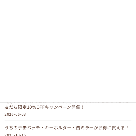
2024-10-20
お知らせ
LINE友達特典〜3点ご購入毎にも
れなくプレゼント！
— LINE友達限定特典♪ 「銀行振込・PayPay支払いによる 直接
ご購入」もしくは 「BASE」による決済にて ３点以上ご購入ご
とにもれなく うちの子グッズをプレゼント中です
2つのプ
レゼントのうちお […]
最近の投稿
【6/9まで】父の日は「うちの子」グッズで驚かせよう！LINE
友だち限定10%OFFキャンペーン開催！
2026-06-03
うちの子缶バッチ・キーホルダー・缶ミラーがお得に買える！
2025-10-15